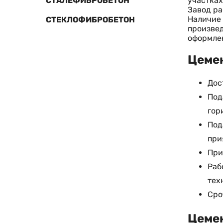
участках
СТАЛЕФИБРОБЕТОН
Завод ра
Наличие 
СТЕКЛОФИБРОБЕТОН
произвед
оформлен
Цемен
Дос
Под
гор
Под
при
При
Раб
тех
Сро
Цемен