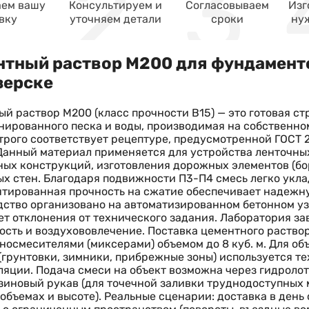
ем вашу
Консультируем и
Согласовываем
Изг
вку
уточняем детали
сроки
ну
тный раствор М200 для фундаменто
зерске
й раствор М200 (класс прочности В15) — это готовая ст
ированного песка и воды, производимая на собственном
трого соответствует рецептуре, предусмотренной ГОСТ 
Данный материал применяется для устройства ленточны
ых конструкций, изготовления дорожных элементов (бор
х стен. Благодаря подвижности П3-П4 смесь легко укл
тированная прочность на сжатие обеспечивает надежну
ство организовано на автоматизированном бетонном узл
т отклонения от технического задания. Лаборатория з
сть и воздухововлечение. Поставка цементного раств
носмесителями (миксерами) объемом до 8 куб. м. Для о
(грунтовки, зимники, прибрежные зоны) используется т
яции. Подача смеси на объект возможна через гидролото
зиновый рукав (для точечной заливки труднодоступных 
объемах и высоте). Реальные сценарии: доставка в день