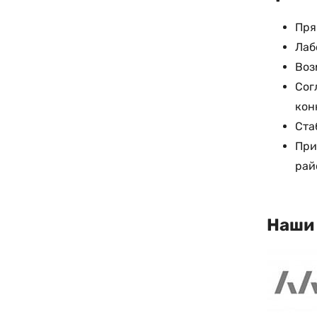
Пря
Лаб
Воз
Сог
кон
Ста
При
рай
Наши