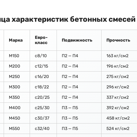
ца характеристик бетонных смесей
Евро-
Марка
Подвижность
Прочность
класс
М150
c8/10
П2 — П4
163 кг/см2
М200
с12/15
П2 — П4
196 кг/см2
М250
с16/20
П2 — П4
275 кг/см2
М300
с18/22
П2 — П4
296 кг/см2
М350
с20/25
П2 — П4
337 кг/см2
М400
с25/30
П3 — П5
392 кг/см2
М450
с30/37
П3 — П5
458 кг/см2
М550
с32/40
П3 — П5
524 кг/см2