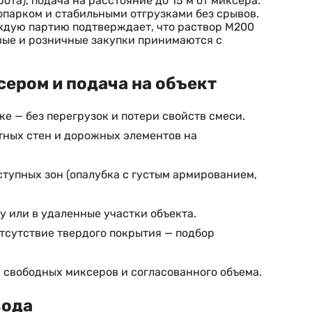
та), подача на расстояние до 15 м от миксера.
опарком и стабильными отгрузками без срывов.
аждую партию подтверждает, что раствор М200
вые и розничные закупки принимаются с
ером и подача на объект
е — без перегрузок и потери свойств смеси.
тных стен и дорожных элементов на
тупных зон (опалубка с густым армированием,
 или в удаленные участки объекта.
отсутствие твердого покрытия — подбор
 свободных миксеров и согласованного объема.
вода