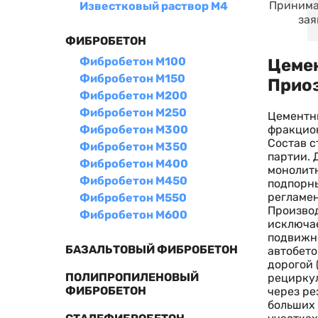
Принима
Известковый раствор М4
зая
ФИБРОБЕТОН
Фибробетон М100
Цемен
Фибробетон М150
Прио
Фибробетон М200
Фибробетон М250
Цементны
фракцион
Фибробетон М300
Состав с
Фибробетон М350
партии. 
Фибробетон М400
монолитн
Фибробетон М450
подпорны
регламен
Фибробетон М550
Производ
Фибробетон М600
исключае
подвижно
БАЗАЛЬТОВЫЙ ФИБРОБЕТОН
автобето
дорогой 
ПОЛИПРОПИЛЕНОВЫЙ
рециркул
ФИБРОБЕТОН
через ре
больших 