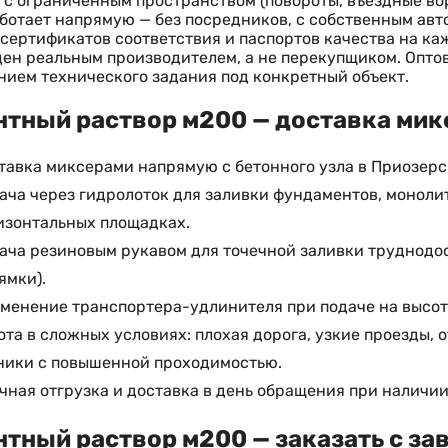
 с ограниченным пространством (повороты, въездные воро
ботает напрямую — без посредников, с собственным авт
сертификатов соответствия и паспортов качества на к
ен реальным производителем, а не перекупщиком. Опто
ием технического задания под конкретный объект.
тный раствор м200 — доставка микс
тавка миксерами напрямую с бетонного узла в Приозерск
ача через гидролоток для заливки фундаментов, моноли
изонтальных площадках.
ача резиновым рукавом для точечной заливки труднодос
ямки).
менение транспортера-удлинителя при подаче на высоту
ота в сложных условиях: плохая дорога, узкие проезды, 
ники с повышенной проходимостью.
чная отгрузка и доставка в день обращения при наличии
тный раствор м200 — заказать с за