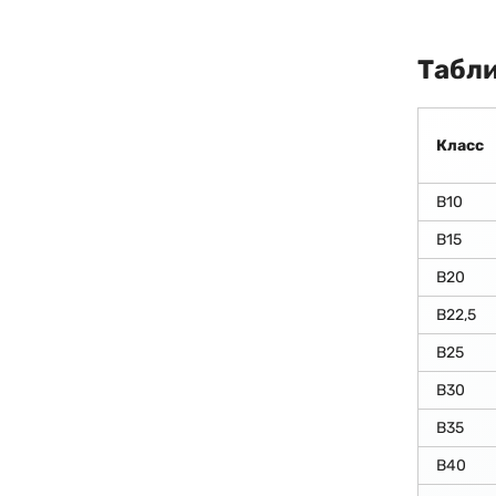
Табли
Класс
В10
В15
В20
В22,5
В25
В30
В35
В40