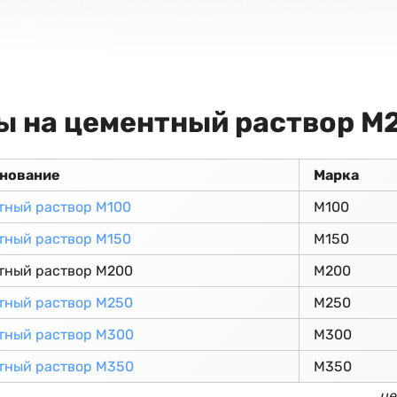
ы на цементный раствор М
нование
Марка
тный раствор М100
М100
тный раствор М150
М150
тный раствор М200
М200
тный раствор М250
М250
тный раствор М300
М300
тный раствор М350
М350
це