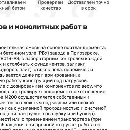
отавливаем
Проверяем
Доставляем точно
жный бетон
качество
в срок
в и монолитных работ в
роительная смесь на основе портландцемента,
 бетонном узле (РБУ) завода в Приозерске.
28013-98, с лабораторным контролем каждой
х и столбчатых фундаментов, заливки
дюров, плит), стяжек пола, перемычек и
адывается даже при армировании, а
ю работу конструкций под нагрузкой.
е с дозированием компонентов по весу, что
авода контролирует водоцементное отношение,
ора М200 осуществляется собственными
бъектов со сложным подъездом или плохой
ехника с усиленной проходимостью и системой
к (при разгрузке в опалубку или бункер),
мест) или с применением транспортера (при
 обращения при срочной отгрузке, работа на